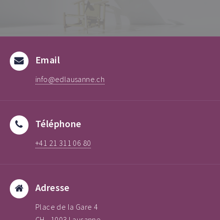
de marketing et des normes techniques propres à
chaque produit. La connaissance des matériaux, la
culture en général et la culture de l’objet formel en
particulier permettent au designer de répondre aux
besoins des usagers. L’école EDL permet à chaque
étudiant d’appréhender la représentation
Email
volumétrique par le dessin, la maquette ou l’image 3D
pour exprimer sa créativité et sa personnalité.
info@edlausanne.ch
Téléphone
+41 21 311 06 80
Adresse
Place de la Gare 4
CH - 1003 Lausanne