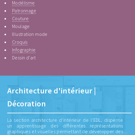
Modélisme
Patronnage
Couture
Moulage
Illustration mode
Croquis
Infographie
Dessin d'art
Architecture d'intérieur |
Décoration
La section architecture d’intérieur de l’EDL, dispense
un apprentissage des différentes représentations
graphiques et visuelles permettant de développer des