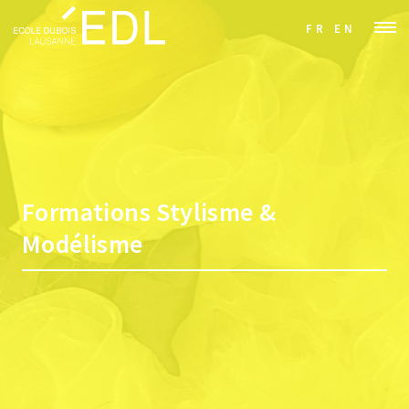
FR
EN
Formations Stylisme &
Modélisme