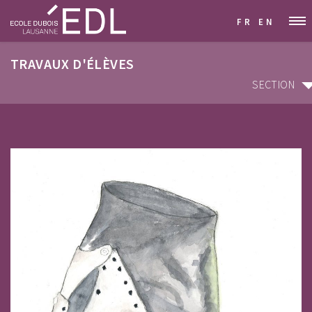
FR
EN
TRAVAUX D'ÉLÈVES
SECTION
SECTION
ARCHITECTURE D'INTÉRIEUR & DÉCORATION
GRAPHISME & COMMUNICATION VISUELLE
STYLISME & MODÉLISME
DESIGN INDUSTRIEL & MOBILIER