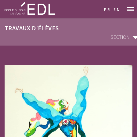
FR
EN
TRAVAUX D'ÉLÈVES
SECTION
SECTION
ARCHITECTURE D'INTÉRIEUR & DÉCORATION
GRAPHISME & COMMUNICATION VISUELLE
STYLISME & MODÉLISME
DESIGN INDUSTRIEL & MOBILIER