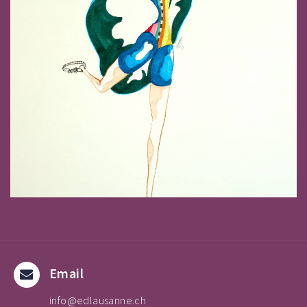
Email
info@edlausanne.ch