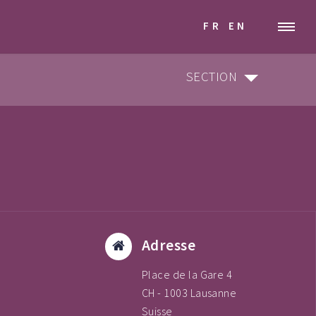
FR
EN
SECTION
SECTION
ARCHITECTURE D'INTÉRIEUR & DÉCORATION
GRAPHISME & COMMUNICATION VISUELLE
STYLISME & MODÉLISME
DESIGN INDUSTRIEL & MOBILIER
Adresse
Place de la Gare 4
CH - 1003 Lausanne
Suisse