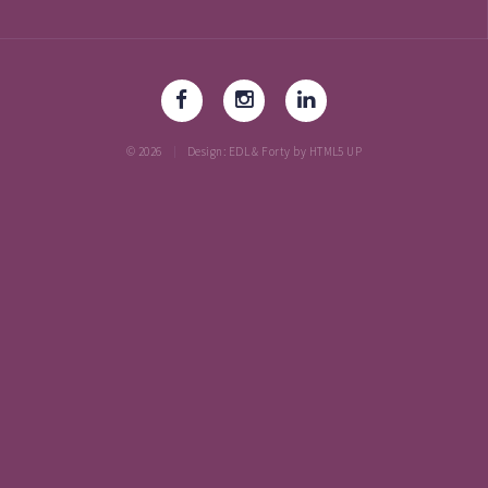
© 2026
Design: EDL & Forty by HTML5 UP