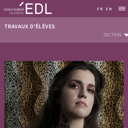
FR
EN
TRAVAUX D'ÉLÈVES
SECTION
SECTION
ARCHITECTURE D'INTÉRIEUR & DÉCORATION
GRAPHISME & COMMUNICATION VISUELLE
STYLISME & MODÉLISME
DESIGN INDUSTRIEL & MOBILIER