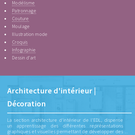
Modélisme
Patronnage
Couture
Moulage
Illustration mode
Croquis
Infographie
Dessin d'art
Architecture d'intérieur |
Décoration
La section architecture d’intérieur de l’EDL, dispense
un apprentissage des différentes représentations
graphiques et visuelles permettant de développer des