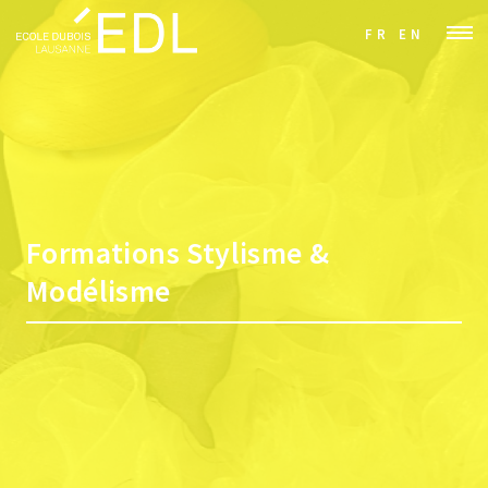
FR
EN
Formations Stylisme &
Modélisme