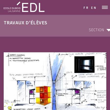
FR
EN
TRAVAUX D'ÉLÈVES
SECTION
SECTION
ARCHITECTURE D'INTÉRIEUR & DÉCORATION
GRAPHISME & COMMUNICATION VISUELLE
STYLISME & MODÉLISME
DESIGN INDUSTRIEL & MOBILIER