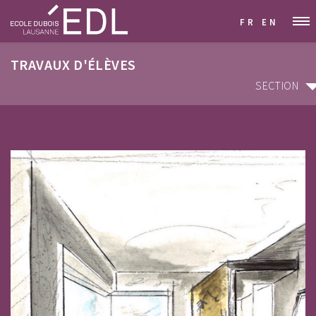
FR
EN
TRAVAUX D'ÉLÈVES
SECTION
SECTION
ARCHITECTURE D'INTÉRIEUR & DÉCORATION
GRAPHISME & COMMUNICATION VISUELLE
STYLISME & MODÉLISME
DESIGN INDUSTRIEL & MOBILIER