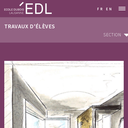
FR
EN
TRAVAUX D'ÉLÈVES
SECTION
SECTION
ARCHITECTURE D'INTÉRIEUR & DÉCORATION
GRAPHISME & COMMUNICATION VISUELLE
STYLISME & MODÉLISME
DESIGN INDUSTRIEL & MOBILIER