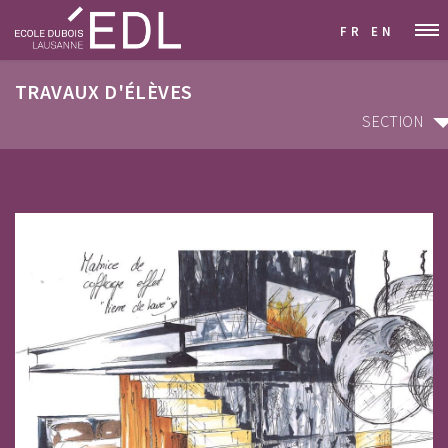
FR
EN
TRAVAUX D'ÉLÈVES
SECTION
SECTION
ARCHITECTURE D'INTÉRIEUR & DÉCORATION
GRAPHISME & COMMUNICATION VISUELLE
STYLISME & MODÉLISME
DESIGN INDUSTRIEL & MOBILIER